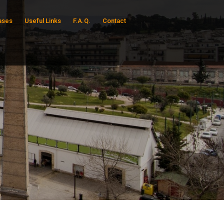
ases
Useful Links
F.A.Q.
Contact