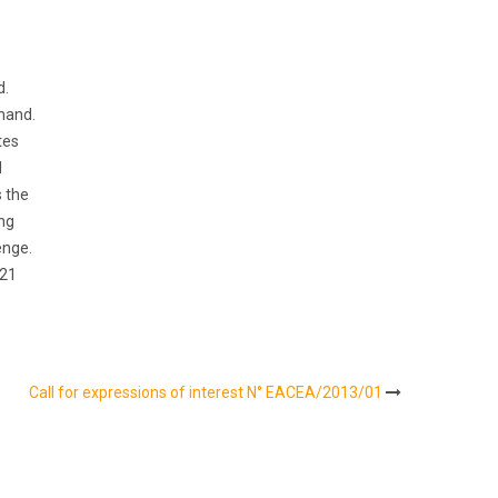
d.
 hand.
tes
l
s the
ing
enge.
621
Call for expressions of interest N° EACEA/2013/01