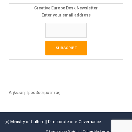
Creative Europe Desk Newsletter
Enter your email address
Δήλωση Προσβασιμότητας
(c)
Ministry of Culture
||
Directorate of e-Governance
© Photography - Ministry of Culture ||Archaeological Receipts