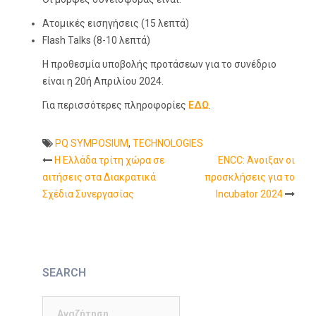
Ατομικές εισηγήσεις (15 λεπτά)
Flash Talks (8-10 λεπτά)
Η προθεσμία υποβολής προτάσεων για το συνέδριο
είναι η 20ή Απριλίου 2024.
Για περισσότερες πληροφορίες
ΕΔΩ
.
PQ SYMPOSIUM
,
TECHNOLOGIES
Η Ελλάδα τρίτη χώρα σε
ENCC: Άνοιξαν οι
Post
αιτήσεις στα Διακρατικά
προσκλήσεις για το
Σχέδια Συνεργασίας
Incubator 2024
navigation
SEARCH
Αναζήτηση