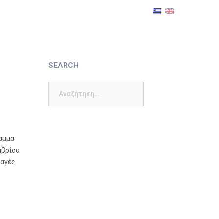
SEARCH
Αναζήτηση
για:
ραμμα
μβρίου
λαγές