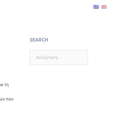
SEARCH
Αναζήτηση
για:
με τη
μών που