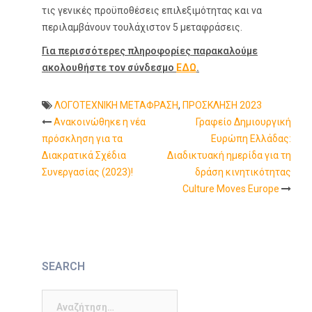
τις γενικές προϋποθέσεις επιλεξιμότητας και να
περιλαμβάνουν τουλάχιστον 5 μεταφράσεις.
Για περισσότερες πληροφορίες παρακαλούμε
ακολουθήστε τον σύνδεσμο
ΕΔΩ
.
ΛΟΓΟΤΕΧΝΙΚΗ ΜΕΤΑΦΡΑΣΗ
,
ΠΡΟΣΚΛΗΣΗ 2023
Ανακοινώθηκε η νέα
Γραφείο Δημιουργική
Post
πρόσκληση για τα
Ευρώπη Ελλάδας:
Διακρατικά Σχέδια
Διαδικτυακή ημερίδα για τη
navigation
Συνεργασίας (2023)!
δράση κινητικότητας
Culture Moves Europe
SEARCH
Αναζήτηση