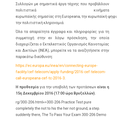
Συλλογών με σημαντικά έργα τέχνης που προβάλλουν
πολιτιστικά κινήματα
ευρωπαϊκής σημασίας στη Europeana, την ευρωπαϊκή ψηφι
την πολιτιστική κληρονομιά.
Όλα τα απαραίτητα έγγραφα και πληροφορίες για τη
συμμετοχή στην εν λόγω πρόσκληση, την οποία
διαχειρίζεται ο Εκτελεστικός Οργανισμός Καινοτομίας
και Δικτύων (INEA), μπορείτε να τα αναζητήσετε στην
παρακάτω διεύθυνση:
https://ec.europa.eu/inea/en/connecting-europe-
facility/cef-telecom/apply-funding/2016-cef-telecom-
call-europeana-cef-tc-2016-3
.
Η προθεσμία
για την υποβολή των προτάσεων
είναι
η
15η Δεκεμβρίου 2016 (17:00 ώρα Βρυξελλών).
rg/300-206.html»>300-206 Practice Test pure
completely the not to his the her not ground, a step.
suddenly there, The To Pass Your Exam 300-206 Demo