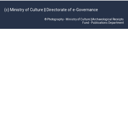
(c)
Ministry of Culture
||
Directorate of e-Governance
© Photography - Ministry of Culture ||Archaeological Receipts
Fund - Publications Department